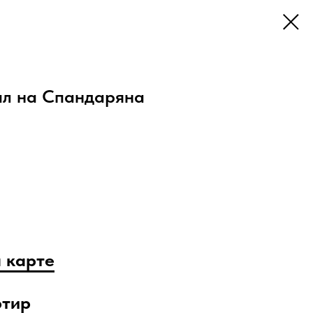
ал на Спандаряна
 карте
ртир