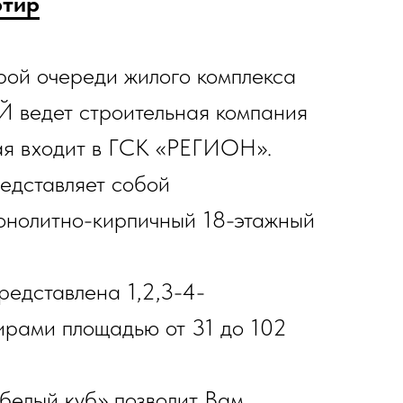
ртир
рой очереди жилого комплекса
едет строительная компания
рая входит в ГСК «РЕГИОН».
едставляет собой
онолитно-кирпичный 18-этажный
едставлена 1,2,3-4-
ирами площадью от 31 до 102
белый куб» позволит Вам