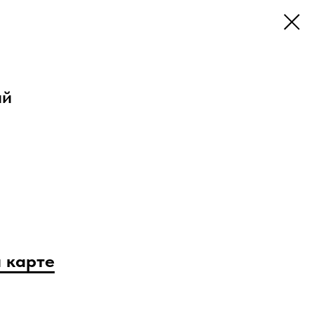
ий
 карте