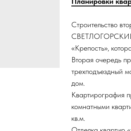
Планировки ква
Строительство вто
СВЕТЛОГОРСКИЙ в
«Крепость», кото
Вторая очередь пр
трехподъездный м
дом.
Квартирография пр
комнатными кварт
кв.м.
Отделка квартир «