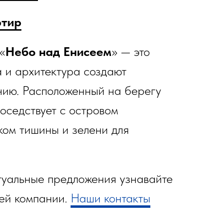
ртир
«
Небо
над
Енисеем
» — это
а и архитектура создают
нию. Расположенный на берегу
соседствует с островом
ком тишины и зелени для
туальные предложения узнавайте
ей компании.
Наши контакты