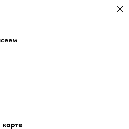
исеем
 карте