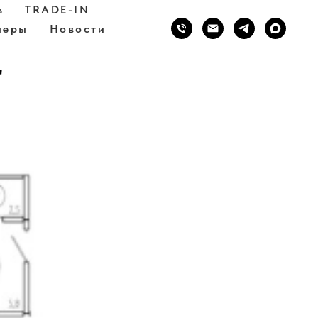
в
TRADE-IN
неры
Новости
"