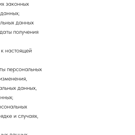
их законных
 данных;
альных данных
 даты получения
 к настоящей
ты персональных
 изменения,
альных данных,
нных;
рсональных
ядке и случаях,
ных данных.