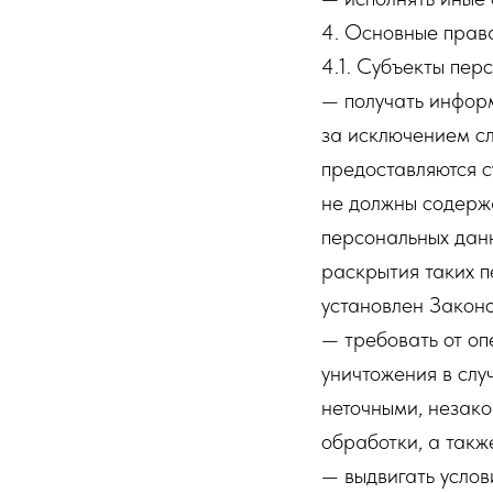
4. Основные прав
4.1. Субъекты пер
— получать инфор
за исключением с
предоставляются с
не должны содерж
персональных данн
раскрытия таких 
установлен Законо
— требовать от оп
уничтожения в слу
неточными, незако
обработки, а такж
— выдвигать услов