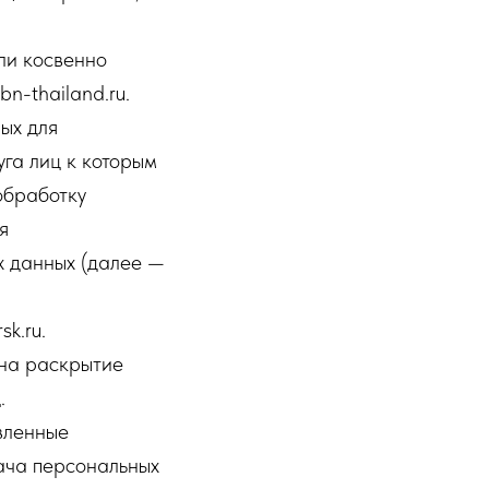
ли косвенно
n-thailand.ru.
ых для
га лиц к которым
обработку
я
х данных (далее —
k.ru.
 на раскрытие
.
вленные
ача персональных