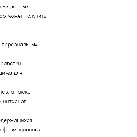
ьных данных
ор может получить
а персональных
бработки
дима для
ов, а также
и интернет
содержащихся
 информационных