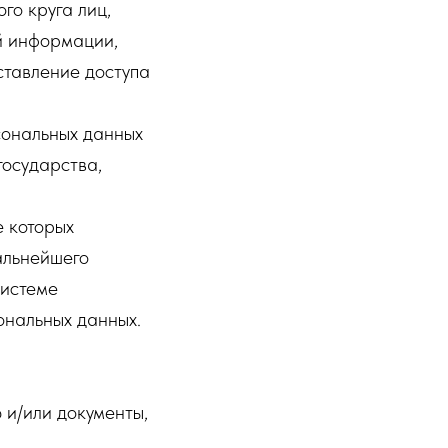
го круга лиц,
й информации,
тавление доступа
сональных данных
государства,
е которых
альнейшего
системе
ональных данных.
 и/или документы,