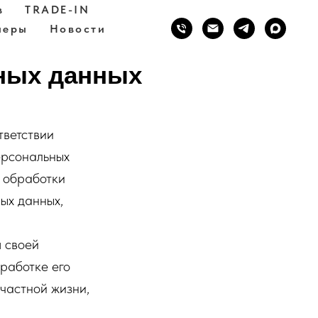
в
TRADE-IN
неры
Новости
ьных данных
тветствии
ерсональных
к обработки
ых данных,
я своей
работке его
частной жизни,