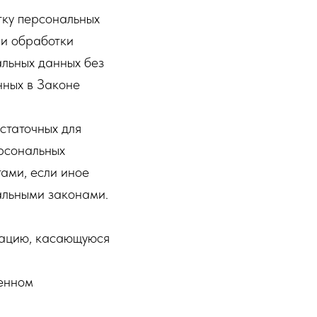
тку персональных
ии обработки
льных данных без
нных в Законе
статочных для
рсональных
ами, если иное
альными законами.
мацию, касающуюся
ленном