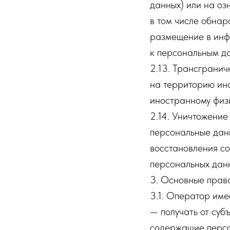
данных) или на оз
в том числе обна
размещение в инф
к персональным д
2.13. Трансграни
на территорию ино
иностранному физ
2.14. Уничтожение
персональные дан
восстановления с
персональных дан
3. Основные прав
3.1. Оператор име
— получать от суб
содержащие персо