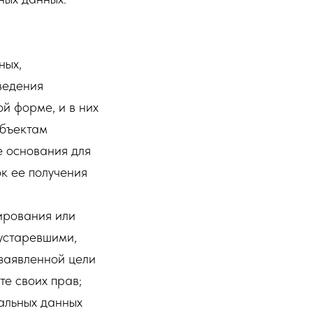
ных,
ведения
й форме, и в них
убъектам
е основания для
к ее получения
ирования или
 устаревшими,
заявленной цели
е своих прав;
альных данных