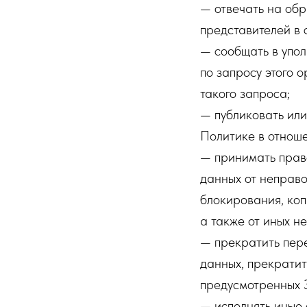
— отвечать на обр
представителей в 
— сообщать в упо
по запросу этого 
такого запроса;
— публиковать ил
Политике в отнош
— принимать прав
данных от неправо
блокирования, ко
а также от иных н
— прекратить пере
данных, прекратит
предусмотренных 
— исполнять иные