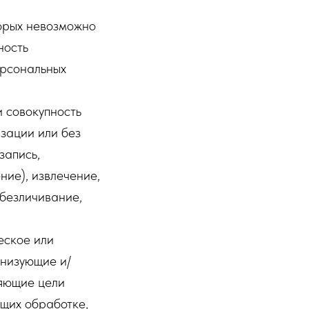
торых невозможно
ность
ерсональных
 совокупность
зации или без
запись,
ние), извлечение,
обезличивание,
еское или
анизующие и/
ляющие цели
щих обработке,